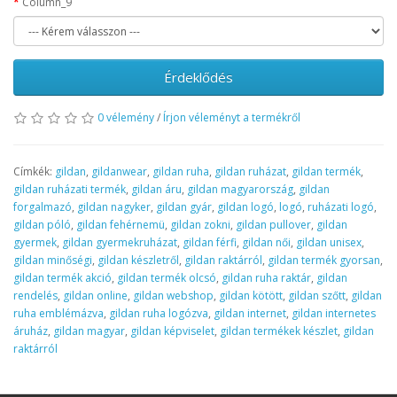
Column_9
Érdeklődés
0 vélemény
/
Írjon véleményt a termékről
Címkék:
gildan
,
gildanwear
,
gildan ruha
,
gildan ruházat
,
gildan termék
,
gildan ruházati termék
,
gildan áru
,
gildan magyarország
,
gildan
forgalmazó
,
gildan nagyker
,
gildan gyár
,
gildan logó
,
logó
,
ruházati logó
,
gildan póló
,
gildan fehérnemü
,
gildan zokni
,
gildan pullover
,
gildan
gyermek
,
gildan gyermekruházat
,
gildan férfi
,
gildan női
,
gildan unisex
,
gildan minőségi
,
gildan készletről
,
gildan raktárról
,
gildan termék gyorsan
,
gildan termék akció
,
gildan termék olcsó
,
gildan ruha raktár
,
gildan
rendelés
,
gildan online
,
gildan webshop
,
gildan kötött
,
gildan szőtt
,
gildan
ruha emblémázva
,
gildan ruha logózva
,
gildan internet
,
gildan internetes
áruház
,
gildan magyar
,
gildan képviselet
,
gildan termékek készlet
,
gildan
raktárról