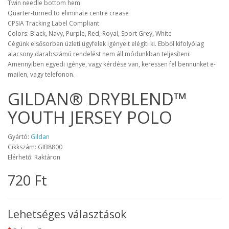
Twin needle bottom hem
Quarter-turned to eliminate centre crease
CPSIA Tracking Label Compliant
Colors: Black, Navy, Purple, Red, Royal, Sport Grey, White
Cégünk elsősorban üzleti ügyfelek igényeit elégíti ki. Ebből kifolyólag
alacsony darabszámú rendelést nem áll módunkban teljesíteni.
Amennyiben egyedi igénye, vagy kérdése van, keressen fel bennünket e-
mailen, vagy telefonon.
GILDAN® DRYBLEND™
YOUTH JERSEY POLO
Gyártó:
Gildan
Cikkszám: GIB8800
Elérhető: Raktáron
720 Ft
Lehetséges választások