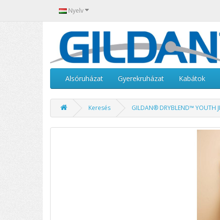
Nyelv
Alsóruházat
Gyerekruházat
Kabátok
Keresés
GILDAN® DRYBLEND™ YOUTH J