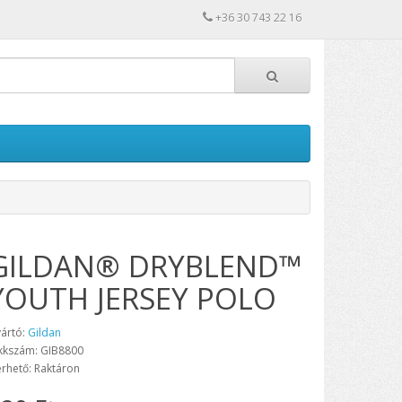
+36 30 743 22 16
GILDAN® DRYBLEND™
YOUTH JERSEY POLO
ártó:
Gildan
kkszám: GIB8800
érhető: Raktáron