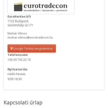
EuroKerKon kft
1152 Budapest,
Szentmihályi út 171
Molnár Vilmos
molnar.vilmos@eurotradecon.hu
Google Térkép megtekintése
Telefonszám
+36 30 743 22 16
Nyitvatartás
Hétfő-Péntek:
9:00-16:30
Kapcsolati űrlap